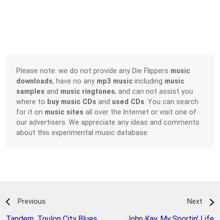
Please note: we do not provide any Die Flippers
music
downloads
, have no any
mp3 music
including
music
samples
and
music ringtones
, and can not assist you
where to
buy music CDs
and
used CDs
. You can search
for it on
music sites
all over the Internet or visit one of
our advertisers. We appreciate any ideas and comments
about this experimental music database.
Previous
Next
Tandem
,
Toulon City Blues
John Kay
,
My Sportin' Life