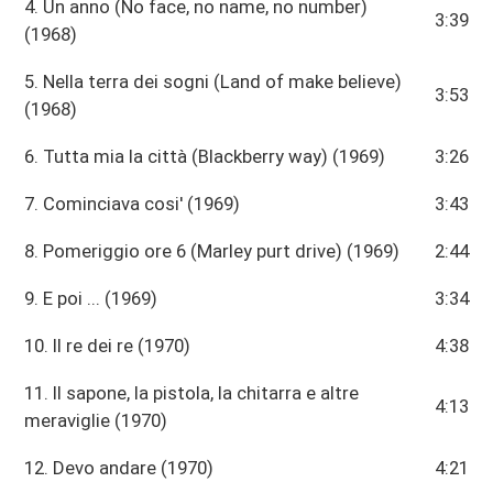
4. Un anno (No face, no name, no number)
3:39
(1968)
5. Nella terra dei sogni (Land of make believe)
3:53
(1968)
6. Tutta mia la città (Blackberry way) (1969)
3:26
7. Cominciava cosi' (1969)
3:43
8. Pomeriggio ore 6 (Marley purt drive) (1969)
2:44
9. E poi ... (1969)
3:34
10. Il re dei re (1970)
4:38
11. Il sapone, la pistola, la chitarra e altre
4:13
meraviglie (1970)
12. Devo andare (1970)
4:21