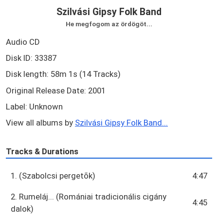
Szilvási Gipsy Folk Band
He megfogom az ördögöt...
Audio CD
Disk ID: 33387
Disk length: 58m 1s (14 Tracks)
Original Release Date: 2001
Label: Unknown
View all albums by
Szilvási Gipsy Folk Band...
Tracks & Durations
1. (Szabolcsi pergetõk)
4:47
2. Rumeláj... (Romániai tradicionális cigány
4:45
dalok)