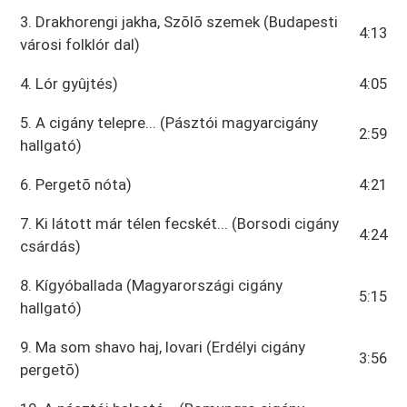
3. Drakhorengi jakha, Szõlõ szemek (Budapesti
4:13
városi folklór dal)
4. Lór gyûjtés)
4:05
5. A cigány telepre... (Pásztói magyarcigány
2:59
hallgató)
6. Pergetõ nóta)
4:21
7. Ki látott már télen fecskét... (Borsodi cigány
4:24
csárdás)
8. Kígyóballada (Magyarországi cigány
5:15
hallgató)
9. Ma som shavo haj, lovari (Erdélyi cigány
3:56
pergetõ)