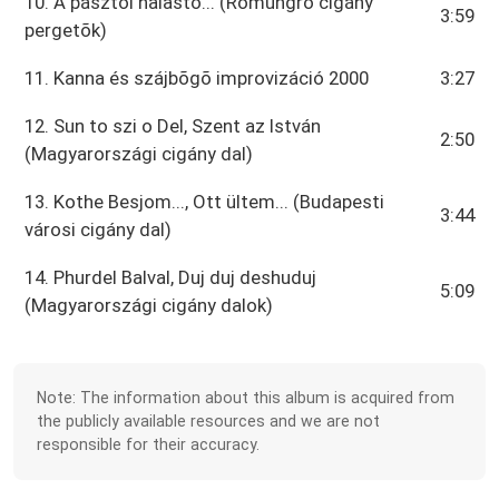
10. A pásztói halastó... (Romungro cigány
3:59
pergetõk)
11. Kanna és szájbõgõ improvizáció 2000
3:27
12. Sun to szi o Del, Szent az István
2:50
(Magyarországi cigány dal)
13. Kothe Besjom..., Ott ültem... (Budapesti
3:44
városi cigány dal)
14. Phurdel Balval, Duj duj deshuduj
5:09
(Magyarországi cigány dalok)
Note: The information about this album is acquired from
the publicly available resources and we are not
responsible for their accuracy.